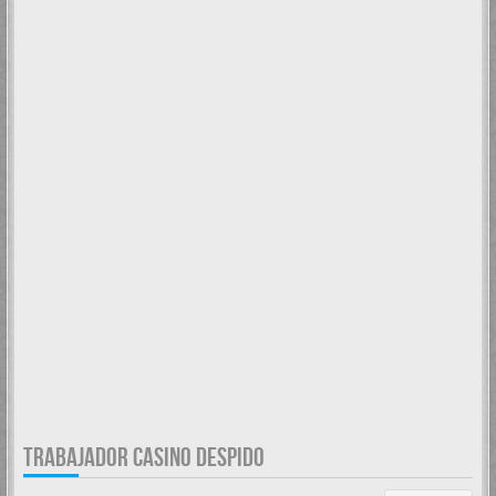
TRABAJADOR CASINO DESPIDO