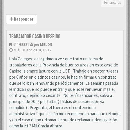
9 mensajes
Responder
TRABAJADOR CASINO DESPIDO
#1198331
por
MELON
Mié, 18 Abr 2018, 15:47
hola Colegas, es la primera vez que trato un tema de
trabajadores de la Provincia de buenos aires en este caso de
Casino, siempre labure con la LCT, . Trabajo en sector ruletas
por 8 años en distintos casinos, le hacían firmar un contrato
que se lo iban renovando periódicamente. La semana pasada
le indican que no puede entrar y que no le renuevan mas el
contrato, dejándolo cesante . No tenía sanciones, salvo a
principio de 2017 por faltar ( 15 días de suspensión ya
cumplido) . Pregunta, el fuero es el contencioso
administrativo ? que acción me recomiendan para que retome,
y en el caso de no retomar se puede reclamar indemnización
como la lct ? MIl Gracia Abrazo