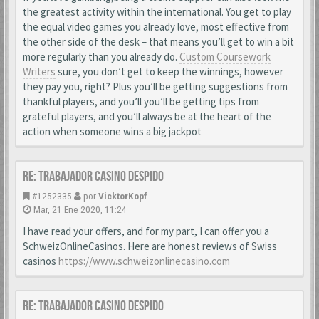
the greatest activity within the international. You get to play
the equal video games you already love, most effective from
the other side of the desk – that means you’ll get to win a bit
more regularly than you already do.
Custom Coursework
Writers
sure, you don’t get to keep the winnings, however
they pay you, right? Plus you’ll be getting suggestions from
thankful players, and you’ll you’ll be getting tips from
grateful players, and you’ll always be at the heart of the
action when someone wins a big jackpot
Re: TRABAJADOR CASINO DESPIDO
#1252335
por
VicktorKopf
Mar, 21 Ene 2020, 11:24
I have read your offers, and for my part, I can offer you a
SchweizOnlineCasinos. Here are honest reviews of Swiss
casinos
https://www.schweizonlinecasino.com
Re: TRABAJADOR CASINO DESPIDO