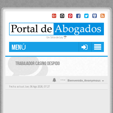
Un Sitio de Ley
MENÚ
TRABAJADOR CASINO DESPIDO
Bienvenido,
Anonymous
Fecha actual Jue, 06 Ago 2026, 07:27