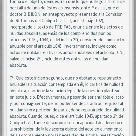
forma o el objeto, demuestran que lo que no llegó a formarse
por falta de uno de éstos es insubsistente. Y es así, que el
doctor BIBILONI en anteproyecto presentado a la Comisión
de Reformas del Código Civil (T. I, art. 11, pág. 192),
incorporado al texto de FREITAS, enuncia entre los actos de
nulidad absoluta, además de los comprendidos por los
artículos 1043 y 1044, el del inciso 2º), considerado como acto
anulable por el artículo 1045. Inversamente, incluye como
actos de nulidad relativa los actos anulables del artículo 1045,
salvo el inciso 2º), incluido antes entre los de nulidad
absoluta.
7º- Que este inciso segundo, que no obstante reputar acto
anulable la situación contemplada en él, lo califica de nulidad
absoluta, contiene la solución legal de la cuestión planteada
en este juicio. Efectivamente, a pesar de ser anulable el acto
y, por consiguiente, de no poder ser declarada por el juez tal
nulidad sino a petición de parte, debe reputárselo de nulidad
absoluta. Cuando, pues, dice el artículo 1045, apartado 2º, del
Código Civil, fuese desconocida la incapacidad del derecho o
la prohibición de la ley acerca objeto del acto en el momento
de su otorgamiento por la necesidad de alguna investigación