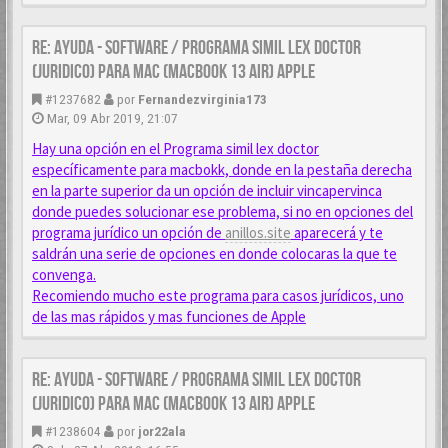
Re: AYUDA - SOFTWARE / PROGRAMA SIMIL LEX DOCTOR
(JURIDICO) PARA MAC (MACBOOK 13 AIR) APPLE
#1237682
por
Fernandezvirginia173
Mar, 09 Abr 2019, 21:07
Hay una opción en el Programa simil lex doctor
específicamente para macbokk, donde en la pestaña derecha
en la parte superior da un opción de incluir vincapervinca
donde puedes solucionar ese problema, si no en opciones del
programa jurídico un opción de
anillos.site
aparecerá y te
saldrán una serie de opciones en donde colocaras la que te
convenga.
Recomiendo mucho este programa para casos jurídicos, uno
de las mas rápidos y mas funciones de Apple
Re: AYUDA - SOFTWARE / PROGRAMA SIMIL LEX DOCTOR
(JURIDICO) PARA MAC (MACBOOK 13 AIR) APPLE
#1238604
por
jor22ala