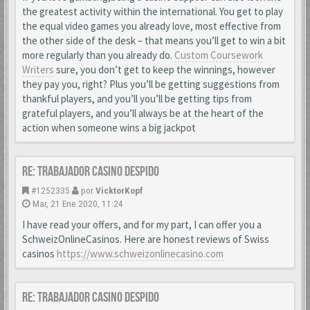
the greatest activity within the international. You get to play
the equal video games you already love, most effective from
the other side of the desk – that means you’ll get to win a bit
more regularly than you already do.
Custom Coursework
Writers
sure, you don’t get to keep the winnings, however
they pay you, right? Plus you’ll be getting suggestions from
thankful players, and you’ll you’ll be getting tips from
grateful players, and you’ll always be at the heart of the
action when someone wins a big jackpot
Re: TRABAJADOR CASINO DESPIDO
#1252335
por
VicktorKopf
Mar, 21 Ene 2020, 11:24
I have read your offers, and for my part, I can offer you a
SchweizOnlineCasinos. Here are honest reviews of Swiss
casinos
https://www.schweizonlinecasino.com
Re: TRABAJADOR CASINO DESPIDO