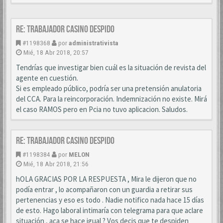
Re: TRABAJADOR CASINO DESPIDO
#1198368
por
administrativista
Mié, 18 Abr 2018, 20:57
Tendrías que investigar bien cuál es la situación de revista del
agente en cuestión.
Si es empleado público, podría ser una pretensión anulatoria
del CCA. Para la reincorporación. Indemnización no existe. Mirá
el caso RAMOS pero en Pcia no tuvo aplicacion. Saludos.
Re: TRABAJADOR CASINO DESPIDO
#1198384
por
MELON
Mié, 18 Abr 2018, 21:56
hOLA GRACIAS POR LA RESPUESTA , Mira le dijeron que no
podía entrar , lo acompañaron con un guardia a retirar sus
pertenencias y eso es todo . Nadie notifico nada hace 15 días
de esto. Hago laboral intimaría con telegrama para que aclare
situación , aca se hace igual ? Vos decis que te despiden