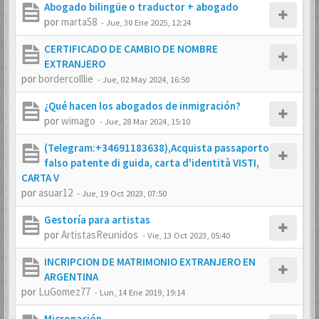
Abogado bilingüe o traductor + abogado
por
marta58
-
Jue, 30 Ene 2025, 12:24
CERTIFICADO DE CAMBIO DE NOMBRE
EXTRANJERO
por
bordercolllie
-
Jue, 02 May 2024, 16:50
¿Qué hacen los abogados de inmigración?
por
wimago
-
Jue, 28 Mar 2024, 15:10
(Telegram:+34691183638),Acquista passaporto
falso patente di guida, carta d'identità VISTI,
CARTA V
por
asuar12
-
Jue, 19 Oct 2023, 07:50
Gestoría para artistas
por
ArtistasReunidos
-
Vie, 13 Oct 2023, 05:40
INCRIPCION DE MATRIMONIO EXTRANJERO EN
ARGENTINA
por
LuGomez77
-
Lun, 14 Ene 2019, 19:14
Micronación