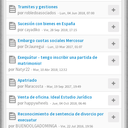
Tramites y gestiones
por
robledoasociados
-
Lun, 04 Jun 2018, 07:00
Sucesión con bienes en España
por
cayadiko
-
Vie, 28 Sep 2018, 17:15
Embargo cuotas sociales Mercosur
por
DrJauregui
-
Lun, 13 Mar 2017, 01:07
Exequátur - tengo inscribir una partida de
matrimonio!
por
Natyr22
-
Mar, 10 Abr 2018, 12:32
Apatriado
por
Maracosta
-
Mar, 19 Sep 2017, 19:49
Venta de oficina. Ideal Estudio Jurídico
por
happywheels
-
Jue, 04 Oct 2018, 06:46
Reconocimiento de sentencia de divorcio por
execuatur
por
BUENOOLGADOMINGA
-
Vie, 22 Jul 2016, 19:56