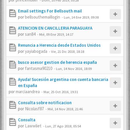
-
Dom, 10 Feb 2019, 05:28
Email settings For Bellsouth mail
por
bellsouthemaillogin
-
Lun, 14 Ene 2019, 09:38
ATENCION EN CANCILLERIA PARAGUAYA
por
san84
-
Mié, 09 Ene 2019, 14:17
Renuncia a Herencia desde Estados Unidos
por
yayiabogada
-
Vie, 21 Dic 2018, 18:18
busco asesor gestion de herencia españa
por
fantasma90210
-
Lun, 14 Nov 2016, 18:09
Ayuda! Sucesión argentina con cuenta bancaria
en España
por
marciaandrea
-
Mar, 25 Oct 2016, 19:31
Consulta sobre notificacion
por
Nicolasf87
-
Mié, 14 Nov 2018, 21:46
Consulta
por
Lawwliet
-
Lun, 27 Ago 2018, 05:54