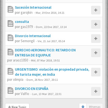
Sucesión Internacional
por
garojkin
-
Mar, 19 Ene 2016, 14:21
consulta
por
gas1979
-
Dom, 22 Ene 2017, 13:14
Divorcio Internacional
por
Semongil
-
Vie, 21 Jul 2017, 05:14
DERECHO AERONAUTICO: RETARDO EN
ENTREGA DE EQUIPAJE
por
araoz1050
-
Mié, 07 Mar 2018, 19:51
URGENTISIMO: violaciòn en propiedad privada,
de turista mujer, en India
por
olimpia
-
Dom, 26 Nov 2017, 20:11
DIVORCIO EN ESPAÑA
por
Valfio
-
Lun, 13 Mar 2017, 22:31
89 temas
New Topic