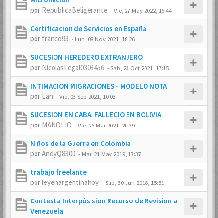
por
RepublicaBeligerante
-
Vie, 27 May 2022, 15:44
Certificacion de Servicios en España
por
franco93
-
Lun, 08 Nov 2021, 18:26
SUCESION HEREDERO EXTRANJERO
por
NicolasLegal0303456
-
Sab, 23 Oct 2021, 17:15
INTIMACION MIGRACIONES - MODELO NOTA
por
Lan
-
Vie, 03 Sep 2021, 10:03
SUCESION EN CABA. FALLECIO EN BOLIVIA
por
MANOLIO
-
Vie, 26 Mar 2021, 20:39
Niños de la Guerra en Colombia
por
AndyQ8300
-
Mar, 21 May 2019, 13:37
trabajo freelance
por
leyenargentinahoy
-
Sab, 30 Jun 2018, 15:51
Contesta Interpòsision Recurso de Revision a
Venezuela