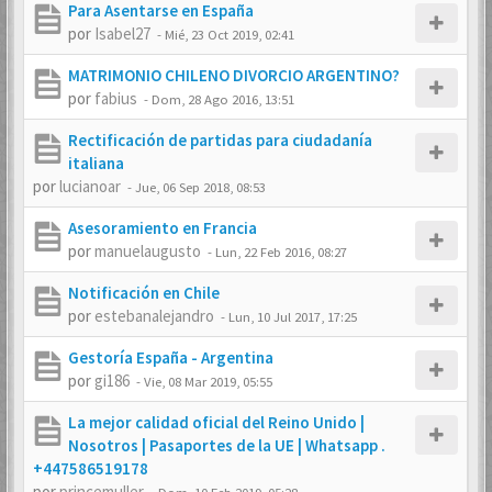
Para Asentarse en España
por
Isabel27
-
Mié, 23 Oct 2019, 02:41
MATRIMONIO CHILENO DIVORCIO ARGENTINO?
por
fabius
-
Dom, 28 Ago 2016, 13:51
Rectificación de partidas para ciudadanía
italiana
por
lucianoar
-
Jue, 06 Sep 2018, 08:53
Asesoramiento en Francia
por
manuelaugusto
-
Lun, 22 Feb 2016, 08:27
Notificación en Chile
por
estebanalejandro
-
Lun, 10 Jul 2017, 17:25
Gestoría España - Argentina
por
gi186
-
Vie, 08 Mar 2019, 05:55
La mejor calidad oficial del Reino Unido |
Nosotros | Pasaportes de la UE | Whatsapp .
+447586519178
por
princemuller