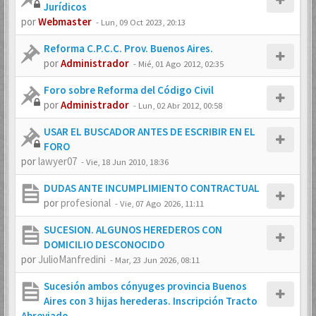
Jurídicos
por
Webmaster
-
Lun, 09 Oct 2023, 20:13
Reforma C.P.C.C. Prov. Buenos Aires.
por
Administrador
-
Mié, 01 Ago 2012, 02:35
Foro sobre Reforma del Código Civil
por
Administrador
-
Lun, 02 Abr 2012, 00:58
USAR EL BUSCADOR ANTES DE ESCRIBIR EN EL
FORO
por
lawyer07
-
Vie, 18 Jun 2010, 18:36
DUDAS ANTE INCUMPLIMIENTO CONTRACTUAL
por
profesional
-
Vie, 07 Ago 2026, 11:11
SUCESION. ALGUNOS HEREDEROS CON
DOMICILIO DESCONOCIDO
por
JulioManfredini
-
Mar, 23 Jun 2026, 08:11
Sucesión ambos cónyuges provincia Buenos
Aires con 3 hijas herederas. Inscripción Tracto
Abreviado