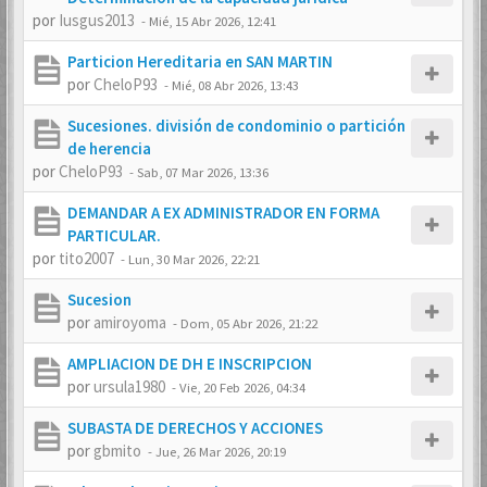
por
Iusgus2013
-
Mié, 15 Abr 2026, 12:41
Particion Hereditaria en SAN MARTIN
por
CheloP93
-
Mié, 08 Abr 2026, 13:43
Sucesiones. división de condominio o partición
de herencia
por
CheloP93
-
Sab, 07 Mar 2026, 13:36
DEMANDAR A EX ADMINISTRADOR EN FORMA
PARTICULAR.
por
tito2007
-
Lun, 30 Mar 2026, 22:21
Sucesion
por
amiroyoma
-
Dom, 05 Abr 2026, 21:22
AMPLIACION DE DH E INSCRIPCION
por
ursula1980
-
Vie, 20 Feb 2026, 04:34
SUBASTA DE DERECHOS Y ACCIONES
por
gbmito
-
Jue, 26 Mar 2026, 20:19