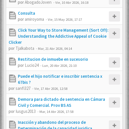
por
AbogadoJoven
-
Vie, 10 Abr 2026, 16:18
Consulta
por
amiroyoma
-
Vie, 15 May 2026, 17:17
Click Your Way to Store Management (Sort Of!):
Understanding the Addictive Appeal of Cookie
Clicker
por
Tjalkabota
-
Mar, 21 Abr 2026, 04:14
Restitucion de inmuebe en sucesorio
por
Lucio24
-
Lun, 20 Abr 2026, 21:10
Puede el hijo notificar e inscribir sentencia x
67bis ?
por
sanfi327
-
Vie, 17 Abr 2026, 12:58
Demora para dictado de sentencia en Cámara
Civil y Comercial. Prov BS AS
por
Iusgus2013
-
Mar, 14 Abr 2026, 17:58
Inacción y abandono del proceso de
Determinación de la capacidad juridica