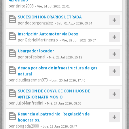
por
tinito2008
-
Vie, 24 Jul 2026, 22:01
SUCESION HONORARIOS LETRADA
por
doctorgonzalez
-
Sab, 01 Ago 2026, 09:34
Inscripción Automotor vía Deox
por
GabrielMartinengo
-
Mié, 28 Jun 2023, 20:07
Usurpador locador
por
profesional
-
Mié, 22 Jul 2026, 15:12
deuda por obra de infraestructura de gas
natural
por
claudiogerman973
-
Lun, 20 Jul 2026, 17:40
SUCESION DE CONYUGE CON HIJOS DE
ANTERIOR MATRIMONIO
por
JulioManfredini
-
Mié, 17 Jun 2026, 08:05
Renuncia al patrocinio. Regulación de
honorarios.
por
abogada2000
-
Jue, 18 Jun 2026, 09:47