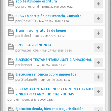
2do testlmonio escritura
por
profesional
-
Dom, 22 Mar 2026, 09:27
BLSG En partición de Herencia. Consulta.
por
CheloP93
-
Mié, 25 Mar 2026, 12:46
Transmision gratuita de bienes
por
italex1
-
Jue, 05 Mar 2026, 14:22
PROCESAL- RENUNCIA
por
walter_cba
-
Mar, 17 Mar 2026, 09:58
SUCESION TESTAMENTARIA JUSTICIA NACIONAL
por
benoct
-
Lun, 09 Mar 2026, 12:23
Ejecución sentencia cobro impuestos
por
Stefano93
-
Lun, 23 Feb 2026, 11:07
RECLAMO CONTRA EDENOR Y ENRE RECHAZADO
- INICIO RECLAMO JUDICIAL - DUDAS
por
Lan
-
Dom, 18 Ene 2026, 11:33
Ejecución deuda, bien en otra jurisdicción