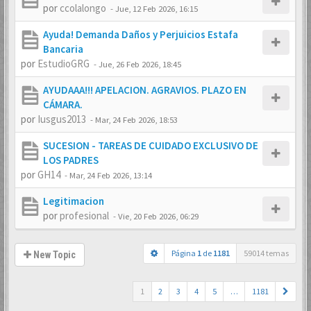
por
ccolalongo
-
Jue, 12 Feb 2026, 16:15
Ayuda! Demanda Daños y Perjuicios Estafa
Bancaria
por
EstudioGRG
-
Jue, 26 Feb 2026, 18:45
AYUDAAA!!! APELACION. AGRAVIOS. PLAZO EN
CÁMARA.
por
Iusgus2013
-
Mar, 24 Feb 2026, 18:53
SUCESION - TAREAS DE CUIDADO EXCLUSIVO DE
LOS PADRES
por
GH14
-
Mar, 24 Feb 2026, 13:14
Legitimacion
por
profesional
-
Vie, 20 Feb 2026, 06:29
Página
1
de
1181
59014 temas
New Topic
1
2
3
4
5
…
1181