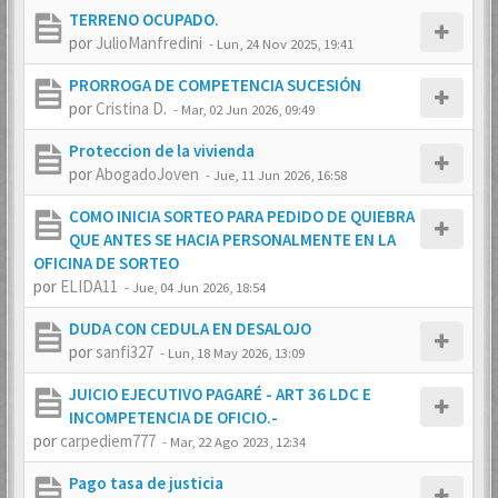
TERRENO OCUPADO.
por
JulioManfredini
-
Lun, 24 Nov 2025, 19:41
PRORROGA DE COMPETENCIA SUCESIÓN
por
Cristina D.
-
Mar, 02 Jun 2026, 09:49
Proteccion de la vivienda
por
AbogadoJoven
-
Jue, 11 Jun 2026, 16:58
COMO INICIA SORTEO PARA PEDIDO DE QUIEBRA
QUE ANTES SE HACIA PERSONALMENTE EN LA
OFICINA DE SORTEO
por
ELIDA11
-
Jue, 04 Jun 2026, 18:54
DUDA CON CEDULA EN DESALOJO
por
sanfi327
-
Lun, 18 May 2026, 13:09
JUICIO EJECUTIVO PAGARÉ - ART 36 LDC E
INCOMPETENCIA DE OFICIO.-
por
carpediem777
-
Mar, 22 Ago 2023, 12:34
Pago tasa de justicia