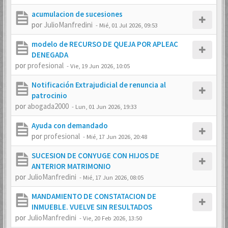
acumulacion de sucesiones
por
JulioManfredini
-
Mié, 01 Jul 2026, 09:53
modelo de RECURSO DE QUEJA POR APLEAC
DENEGADA
por
profesional
-
Vie, 19 Jun 2026, 10:05
Notificación Extrajudicial de renuncia al
patrocinio
por
abogada2000
-
Lun, 01 Jun 2026, 19:33
Ayuda con demandado
por
profesional
-
Mié, 17 Jun 2026, 20:48
SUCESION DE CONYUGE CON HIJOS DE
ANTERIOR MATRIMONIO
por
JulioManfredini
-
Mié, 17 Jun 2026, 08:05
MANDAMIENTO DE CONSTATACION DE
INMUEBLE. VUELVE SIN RESULTADOS
por
JulioManfredini
-
Vie, 20 Feb 2026, 13:50