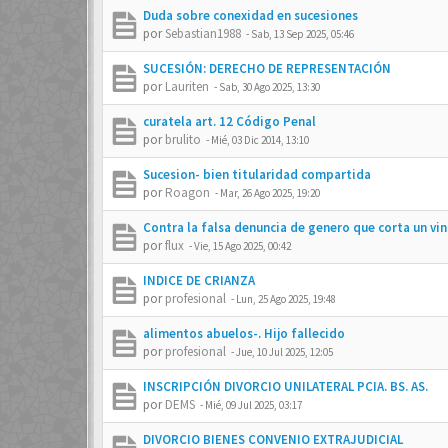
Duda sobre conexidad en sucesiones
por
Sebastian1988
-
Sab, 13 Sep 2025, 05:46
SUCESIÓN: DERECHO DE REPRESENTACIÓN
por
Lauriten
-
Sab, 30 Ago 2025, 13:30
curatela art. 12 Código Penal
por
brulito
-
Mié, 03 Dic 2014, 13:10
Sucesion- bien titularidad compartida
por
Roagon
-
Mar, 26 Ago 2025, 19:20
Contra la falsa denuncia de genero que corta un vin
por
flux
-
Vie, 15 Ago 2025, 00:42
INDICE DE CRIANZA
por
profesional
-
Lun, 25 Ago 2025, 19:48
alimentos abuelos-. Hijo fallecido
por
profesional
-
Jue, 10 Jul 2025, 12:05
INSCRIPCIÓN DIVORCIO UNILATERAL PCIA. BS. AS.
por
DEMS
-
Mié, 09 Jul 2025, 03:17
DIVORCIO BIENES CONVENIO EXTRAJUDICIAL