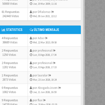
50000 Vistas
Jue, 19 Mar 2009, 11:16
81 Respuestas
por
DRalonso
242443 Vistas
Mié, 09 Jun 2021, 22:12
STATISTICS
ÚLTIMO MENSAJE
4 Respuestas
por
Adso
38689 Vistas
Mié, 22 Mar 2023, 09:58
2 Respuestas
por
profesional
1250 Vistas
Lun, 03 Ago 2026, 17:34
2 Respuestas
por
profesional
1201 Vistas
Lun, 03 Ago 2026, 17:33
1 Respuestas
por
lauralar
2873 Vistas
Mar, 23 Jun 2026, 18:24
0 Respuestas
por
AbogadoJoven
1082 Vistas
Jue, 11 Jun 2026, 16:59
9 Respuestas
por
flux
14739 Vistas
Lun, 25 May 2026, 02:35