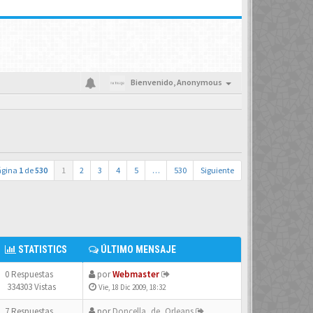
Bienvenido,
Anonymous
ágina
1
de
530
1
2
3
4
5
…
530
Siguiente
STATISTICS
ÚLTIMO MENSAJE
0 Respuestas
por
Webmaster
334303 Vistas
Vie, 18 Dic 2009, 18:32
7 Respuestas
por
Doncella_de_Orleans