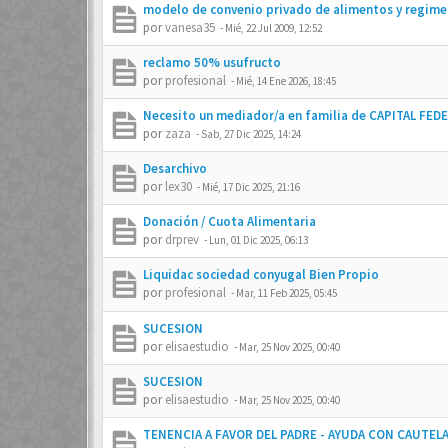
modelo de convenio privado de alimentos y regimen
por
vanesa35
-
Mié, 22 Jul 2009, 12:52
reclamo 50% usufructo
por
profesional
-
Mié, 14 Ene 2026, 18:45
Necesito un mediador/a en familia de CAPITAL FED
por
zaza
-
Sab, 27 Dic 2025, 14:24
Desarchivo
por
lex30
-
Mié, 17 Dic 2025, 21:16
Donación / Cuota Alimentaria
por
drprev
-
Lun, 01 Dic 2025, 06:13
Liquidac sociedad conyugal Bien Propio
por
profesional
-
Mar, 11 Feb 2025, 05:45
SUCESION
por
elisaestudio
-
Mar, 25 Nov 2025, 00:40
SUCESION
por
elisaestudio
-
Mar, 25 Nov 2025, 00:40
TENENCIA A FAVOR DEL PADRE - AYUDA CON CAUTEL