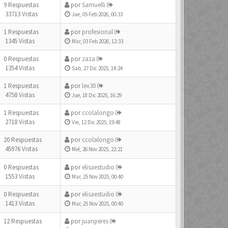
9 Respuestas
por
Samuelli
33713 Vistas
Jue, 05 Feb 2026, 00:33
1 Respuestas
por
profesional
1345 Vistas
Mar, 03 Feb 2026, 12:33
0 Respuestas
por
zaza
1354 Vistas
Sab, 27 Dic 2025, 14:24
1 Respuestas
por
lex30
4758 Vistas
Jue, 18 Dic 2025, 16:29
1 Respuestas
por
ccolalongo
2718 Vistas
Vie, 12 Dic 2025, 19:48
20 Respuestas
por
ccolalongo
45976 Vistas
Mié, 26 Nov 2025, 22:21
0 Respuestas
por
elisaestudio
1553 Vistas
Mar, 25 Nov 2025, 00:40
0 Respuestas
por
elisaestudio
1413 Vistas
Mar, 25 Nov 2025, 00:40
12 Respuestas
por
juanperes