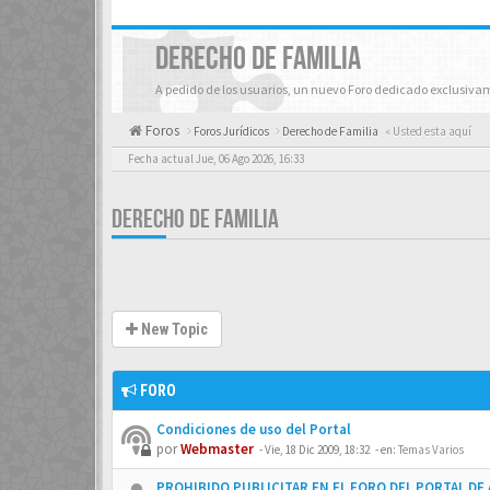
DERECHO DE FAMILIA
A pedido de los usuarios, un nuevo Foro dedicado exclusiva
Foros
Foros Jurídicos
Derecho de Familia
« Usted esta aquí
Fecha actual Jue, 06 Ago 2026, 16:33
DERECHO DE FAMILIA
New Topic
FORO
Condiciones de uso del Portal
por
Webmaster
-
Vie, 18 Dic 2009, 18:32
- en:
Temas Varios
PROHIBIDO PUBLICITAR EN EL FORO DEL PORTAL D