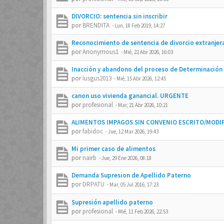
DIVORCIO: sentencia sin inscribir
por
BRENDITA
-
Lun, 18 Feb 2019, 14:27
Reconocimiento de sentencia de divorcio extranjer
por
Anonymous1
-
Mié, 22 Abr 2026, 16:03
Inacción y abandono del proceso de Determinación d
por
Iusgus2013
-
Mié, 15 Abr 2026, 12:45
canon uso vivienda ganancial. URGENTE
por
profesional
-
Mar, 21 Abr 2026, 10:21
ALIMENTOS IMPAGOS SIN CONVENIO ESCRITO/MODIFI
por
fabidoc
-
Jue, 12 Mar 2026, 19:43
Mi primer caso de alimentos
por
nairb
-
Jue, 29 Ene 2026, 08:18
Demanda Supresion de Apellido Paterno
por
DRPATU
-
Mar, 05 Jul 2016, 17:23
Supresión apellido paterno
por
profesional
-
Mié, 11 Feb 2026, 22:53