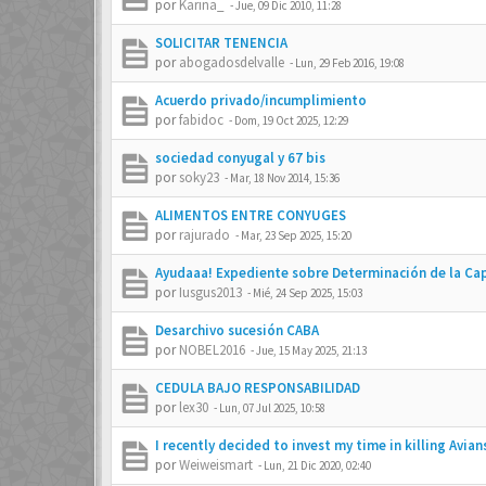
por
Karina_
-
Jue, 09 Dic 2010, 11:28
SOLICITAR TENENCIA
por
abogadosdelvalle
-
Lun, 29 Feb 2016, 19:08
Acuerdo privado/incumplimiento
por
fabidoc
-
Dom, 19 Oct 2025, 12:29
sociedad conyugal y 67 bis
por
soky23
-
Mar, 18 Nov 2014, 15:36
ALIMENTOS ENTRE CONYUGES
por
rajurado
-
Mar, 23 Sep 2025, 15:20
Ayudaaa! Expediente sobre Determinación de la Cap
por
Iusgus2013
-
Mié, 24 Sep 2025, 15:03
Desarchivo sucesión CABA
por
NOBEL2016
-
Jue, 15 May 2025, 21:13
CEDULA BAJO RESPONSABILIDAD
por
lex30
-
Lun, 07 Jul 2025, 10:58
I recently decided to invest my time in killing Avian
por
Weiweismart
-
Lun, 21 Dic 2020, 02:40