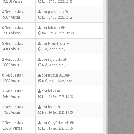
32208 Vistas
Lun, 27 Oct 2025, 11:35
4 Respuestas
por
juanperes
5334 Vistas
Lun, 27 Oct 2025, 10:19
0 Respuestas
por
fabidoc
2354 Vistas
Dom, 19 Oct 2025, 12:29
5 Respuestas
por
Romitesta
4011 Vistas
Jue, 25 Sep 2025, 13:18
2 Respuestas
por
rajurado
3009 Vistas
Mié, 24 Sep 2025, 16:56
0 Respuestas
por
Iusgus2013
2565 Vistas
Mié, 24 Sep 2025, 15:03
2 Respuestas
por
ldf28
5436 Vistas
Lun, 22 Sep 2025, 13:46
2 Respuestas
por
lex30
7635 Vistas
Mar, 16 Sep 2025, 13:55
2 Respuestas
por
GaryEdwards
16004 Vistas
Lun, 15 Sep 2025, 01:06