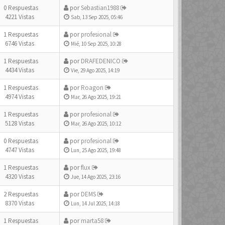
0 Respuestas
por
Sebastian1988
4221 Vistas
Sab, 13 Sep 2025, 05:46
1 Respuestas
por
profesional
6746 Vistas
Mié, 10 Sep 2025, 10:28
1 Respuestas
por
DRAFEDENICO
4434 Vistas
Vie, 29 Ago 2025, 14:19
1 Respuestas
por
Roagon
4974 Vistas
Mar, 26 Ago 2025, 19:21
1 Respuestas
por
profesional
5128 Vistas
Mar, 26 Ago 2025, 10:12
0 Respuestas
por
profesional
4747 Vistas
Lun, 25 Ago 2025, 19:48
1 Respuestas
por
flux
4320 Vistas
Jue, 14 Ago 2025, 23:16
2 Respuestas
por
DEMS
8370 Vistas
Lun, 14 Jul 2025, 14:18
1 Respuestas
por
marta58