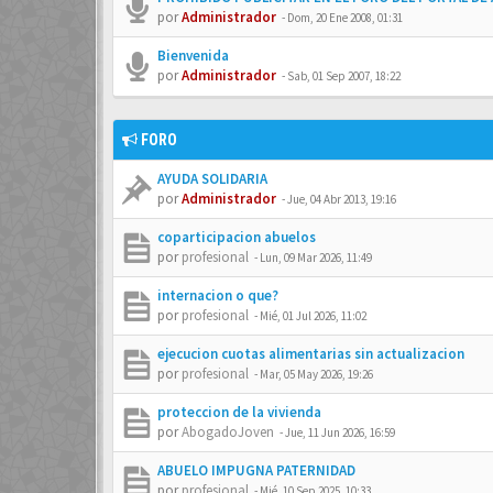
por
Administrador
-
Dom, 20 Ene 2008, 01:31
Bienvenida
por
Administrador
-
Sab, 01 Sep 2007, 18:22
FORO
AYUDA SOLIDARIA
por
Administrador
-
Jue, 04 Abr 2013, 19:16
coparticipacion abuelos
por
profesional
-
Lun, 09 Mar 2026, 11:49
internacion o que?
por
profesional
-
Mié, 01 Jul 2026, 11:02
ejecucion cuotas alimentarias sin actualizacion
por
profesional
-
Mar, 05 May 2026, 19:26
proteccion de la vivienda
por
AbogadoJoven
-
Jue, 11 Jun 2026, 16:59
ABUELO IMPUGNA PATERNIDAD
por
profesional
-
Mié, 10 Sep 2025, 10:33