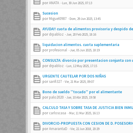
por
ANATA
-
Lun, 30 Jun 2025, 07:13
Sucesion
por
Miguel0987
-
Dom, 29 Jun 2025, 13:45
AYUDA!! cuota de alimentos provisoria y despido 
por
drpabloz
-
Jue, 20 Feb 2025, 18:16
liquidacion alimentos. cuota suplementaria
por
profesional
-
Jue, 05 Jun 2025, 18:19
CONSULTA: divorcio por presentacion conjunta con 
por
drpabloz
-
Lun, 12 May 2025, 17:15
URGENTE CAUTELAR POR DOS NIÑAS
por
sanfi327
-
Vie, 21 Mar 2025, 09:07
Bono de sueldo ''tocado'' por el alimentante
por
palo2020
-
Jue, 10 Abr 2025, 19:58
CALCULO TASA Y SOBRE TASA DE JUSTICIA BIEN INM
por
carloscasa
-
Mar, 11 Mar 2025, 16:13
DIVORCIO-PROPUESTA CON CESION DE D. POSESORI
por
AmarantaD
-
Vie, 22 Jun 2018, 20:29