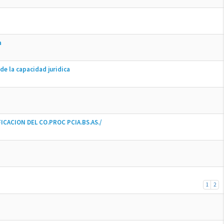
a
e la capacidad juridica
CACION DEL CO.PROC PCIA.BS.AS./
1
2