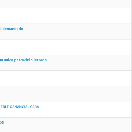
del demandado
un unico patrocinio letrado
UEBLE GANANCIAL CABA
OS