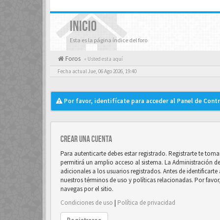
INICIO
Esta es la página índice del foro
Foros
« Usted esta aquí
Fecha actual Jue, 06 Ago 2026, 19:40
Por favor, identifícate para acceder al Panel de Cont
Crear una cuenta
Para autenticarte debes estar registrado. Registrarte te to
permitirá un amplio acceso al sistema. La Administración d
adicionales a los usuarios registrados. Antes de identificart
nuestros términos de uso y políticas relacionadas. Por favor
navegas por el sitio.
Condiciones de uso
|
Política de privacidad