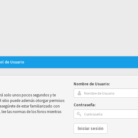
rol de Usuario
Nombre de Usuario:
mará solo unos pocos segundos y te
el sitio puede además otorgar permisos
Contraseña:
e asegúrete de estar familiarizado con
, lee las normas de los foros mientras
Iniciar sesión