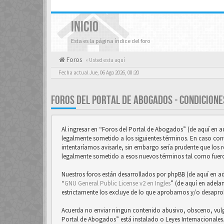
INICIO
Esta es la página índice del foro
Foros
« Usted esta aquí
Fecha actual Jue, 06 Ago 2026, 08:20
FOROS DEL PORTAL DE ABOGADOS - CONDICIONE
Al ingresar en “Foros del Portal de Abogados” (de aquí en 
legalmente sometido a los siguientes términos. En caso con
intentaríamos avisarle, sin embargo sería prudente que los 
legalmente sometido a esos nuevos términos tal como fuer
Nuestros foros están desarrollados por phpBB (de aquí en a
“
GNU General Public License v2 en Ingles
” (de aquí en adela
estrictamente los excluye de lo que aprobamos y/o desapr
Acuerda no enviar ningun contenido abusivo, obsceno, vulgar
Portal de Abogados” está instalado o Leyes Internacionale