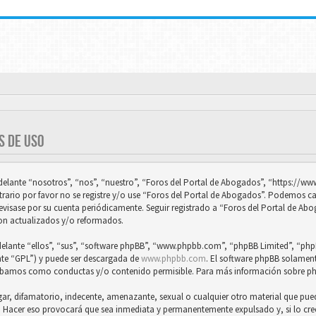
S DE USO
adelante “nosotros”, “nos”, “nuestro”, “Foros del Portal de Abogados”, “https://
trario por favor no se registre y/o use “Foros del Portal de Abogados”. Podemos 
revisase por su cuenta periódicamente. Seguir registrado a “Foros del Portal de Ab
on actualizados y/o reformados.
delante “ellos”, “sus”, “software phpBB”, “www.phpbb.com”, “phpBB Limited”, “phpB
nte “GPL”) y puede ser descargada de
www.phpbb.com
. El software phpBB solamente
obamos como conductas y/o contenido permisible. Para más información sobre php
, difamatorio, indecente, amenazante, sexual o cualquier otro material que pueda 
s. Hacer eso provocará que sea inmediata y permanentemente expulsado y, si lo cr