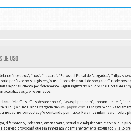
S DE USO
adelante “nosotros”, “nos”, “nuestro”, “Foros del Portal de Abogados”, “https://
trario por favor no se registre y/o use “Foros del Portal de Abogados”. Podemos 
revisase por su cuenta periódicamente. Seguir registrado a “Foros del Portal de Ab
on actualizados y/o reformados.
delante “ellos”, “sus”, “software phpBB”, “www.phpbb.com”, “phpBB Limited”, “phpB
nte “GPL”) y puede ser descargada de
www.phpbb.com
. El software phpBB solamente
obamos como conductas y/o contenido permisible. Para más información sobre php
, difamatorio, indecente, amenazante, sexual o cualquier otro material que pueda 
s. Hacer eso provocará que sea inmediata y permanentemente expulsado y, si lo cr