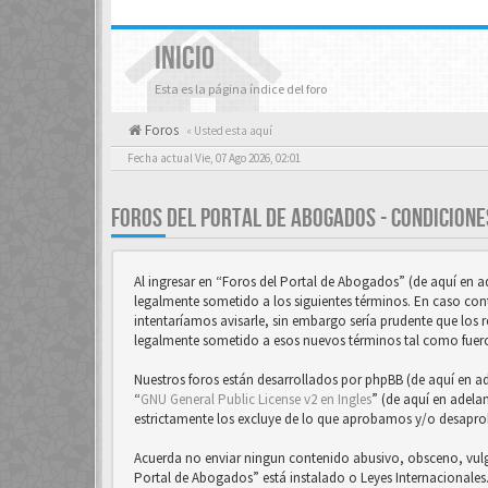
INICIO
Esta es la página índice del foro
Foros
« Usted esta aquí
Fecha actual Vie, 07 Ago 2026, 02:01
FOROS DEL PORTAL DE ABOGADOS - CONDICIONE
Al ingresar en “Foros del Portal de Abogados” (de aquí en 
legalmente sometido a los siguientes términos. En caso con
intentaríamos avisarle, sin embargo sería prudente que los 
legalmente sometido a esos nuevos términos tal como fuer
Nuestros foros están desarrollados por phpBB (de aquí en a
“
GNU General Public License v2 en Ingles
” (de aquí en adela
estrictamente los excluye de lo que aprobamos y/o desapr
Acuerda no enviar ningun contenido abusivo, obsceno, vulgar
Portal de Abogados” está instalado o Leyes Internacionale