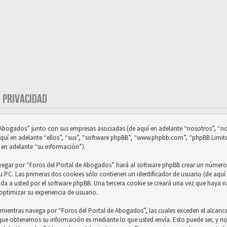
E PRIVACIDAD
e Abogados” junto con sus empresas asociadas (de aquí en adelante “nosotros”, “no
uí en adelante “ellos”, “sus”, “software phpBB”, “www.phpbb.com”, “phpBB Limit
 en adelante “su información”).
vegar por “Foros del Portal de Abogados” hará al software phpBB crear un número 
 PC. Las primeras dos cookies sólo contienen un identificador de usuario (de aquí 
ada a usted por el software phpBB. Una tercera cookie se creará una vez que haya
optimizar su experiencia de usuario.
ientras navega por “Foros del Portal de Abogados”, las cuales exceden el alcance
 que obtenemos su información es mediante lo que usted envía. Esto puede ser, y 