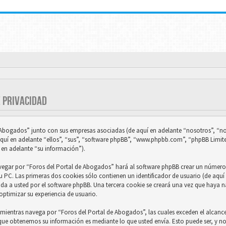
E PRIVACIDAD
e Abogados” junto con sus empresas asociadas (de aquí en adelante “nosotros”, “no
uí en adelante “ellos”, “sus”, “software phpBB”, “www.phpbb.com”, “phpBB Limit
 en adelante “su información”).
vegar por “Foros del Portal de Abogados” hará al software phpBB crear un número 
 PC. Las primeras dos cookies sólo contienen un identificador de usuario (de aquí 
ada a usted por el software phpBB. Una tercera cookie se creará una vez que haya
optimizar su experiencia de usuario.
ientras navega por “Foros del Portal de Abogados”, las cuales exceden el alcance
 que obtenemos su información es mediante lo que usted envía. Esto puede ser, y 