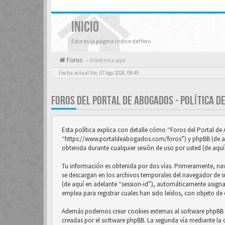
INICIO
Esta es la página índice del foro
Foros
« Usted esta aquí
Fecha actual Vie, 07 Ago 2026, 09:49
FOROS DEL PORTAL DE ABOGADOS - POLÍTICA D
Esta política explica con detalle cómo “Foros del Portal d
“https://www.portaldeabogados.com/foros”) y phpBB (de aq
obtenida durante cualquier sesión de uso por usted (de aquí
Tu información es obtenida por dos vías. Primeramente, na
se descargan en los archivos temporales del navegador de su
(de aquí en adelante “session-id”), automáticamente asign
emplea para registrar cuales han sido leídos, con objeto de 
Además podemos crear cookies externas al software phpBB m
creadas por el software phpBB. La segunda vía mediante la