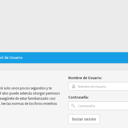
rol de Usuario
Nombre de Usuario:
mará solo unos pocos segundos y te
el sitio puede además otorgar permisos
Contraseña:
e asegúrete de estar familiarizado con
, lee las normas de los foros mientras
Iniciar sesión