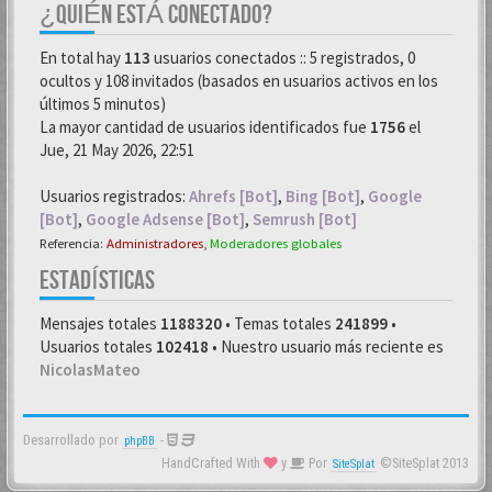
¿QUIÉN ESTÁ CONECTADO?
En total hay
113
usuarios conectados :: 5 registrados, 0
ocultos y 108 invitados (basados en usuarios activos en los
últimos 5 minutos)
La mayor cantidad de usuarios identificados fue
1756
el
Jue, 21 May 2026, 22:51
Usuarios registrados:
Ahrefs [Bot]
,
Bing [Bot]
,
Google
[Bot]
,
Google Adsense [Bot]
,
Semrush [Bot]
Referencia:
Administradores
,
Moderadores globales
ESTADÍSTICAS
Mensajes totales
1188320
• Temas totales
241899
•
Usuarios totales
102418
• Nuestro usuario más reciente es
NicolasMateo
Desarrollado por
-
phpBB
HandCrafted With
y
Por
©SiteSplat 2013
SiteSplat