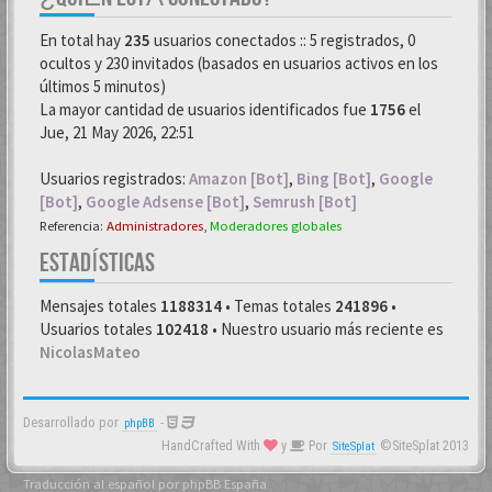
En total hay
235
usuarios conectados :: 5 registrados, 0
ocultos y 230 invitados (basados en usuarios activos en los
últimos 5 minutos)
La mayor cantidad de usuarios identificados fue
1756
el
Jue, 21 May 2026, 22:51
Usuarios registrados:
Amazon [Bot]
,
Bing [Bot]
,
Google
[Bot]
,
Google Adsense [Bot]
,
Semrush [Bot]
Referencia:
Administradores
,
Moderadores globales
ESTADÍSTICAS
Mensajes totales
1188314
• Temas totales
241896
•
Usuarios totales
102418
• Nuestro usuario más reciente es
NicolasMateo
Desarrollado por
-
phpBB
HandCrafted With
y
Por
©SiteSplat 2013
SiteSplat
Traducción al español por
phpBB España