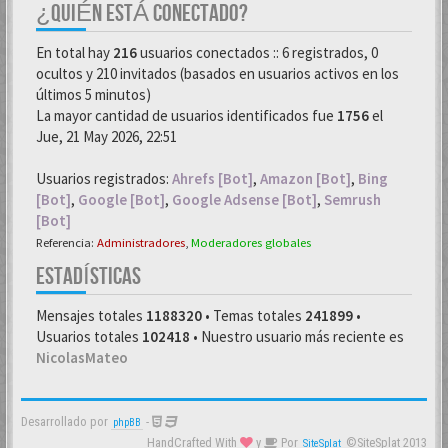
¿QUIÉN ESTÁ CONECTADO?
En total hay
216
usuarios conectados :: 6 registrados, 0
ocultos y 210 invitados (basados en usuarios activos en los
últimos 5 minutos)
La mayor cantidad de usuarios identificados fue
1756
el
Jue, 21 May 2026, 22:51
Usuarios registrados:
Ahrefs [Bot]
,
Amazon [Bot]
,
Bing
[Bot]
,
Google [Bot]
,
Google Adsense [Bot]
,
Semrush
[Bot]
Referencia:
Administradores
,
Moderadores globales
ESTADÍSTICAS
Mensajes totales
1188320
• Temas totales
241899
•
Usuarios totales
102418
• Nuestro usuario más reciente es
NicolasMateo
Desarrollado por
-
phpBB
HandCrafted With
y
Por
©SiteSplat 2013
SiteSplat