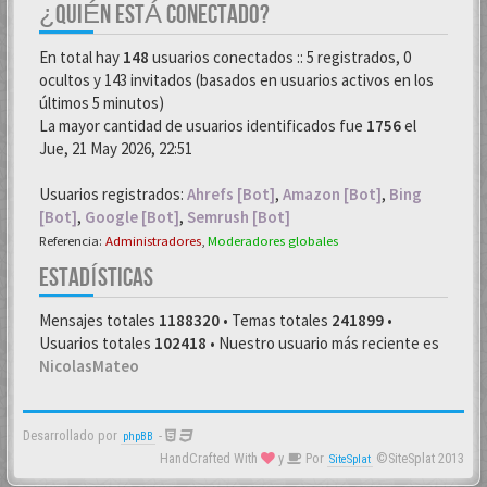
¿QUIÉN ESTÁ CONECTADO?
En total hay
148
usuarios conectados :: 5 registrados, 0
ocultos y 143 invitados (basados en usuarios activos en los
últimos 5 minutos)
La mayor cantidad de usuarios identificados fue
1756
el
Jue, 21 May 2026, 22:51
Usuarios registrados:
Ahrefs [Bot]
,
Amazon [Bot]
,
Bing
[Bot]
,
Google [Bot]
,
Semrush [Bot]
Referencia:
Administradores
,
Moderadores globales
ESTADÍSTICAS
Mensajes totales
1188320
• Temas totales
241899
•
Usuarios totales
102418
• Nuestro usuario más reciente es
NicolasMateo
Desarrollado por
-
phpBB
HandCrafted With
y
Por
©SiteSplat 2013
SiteSplat