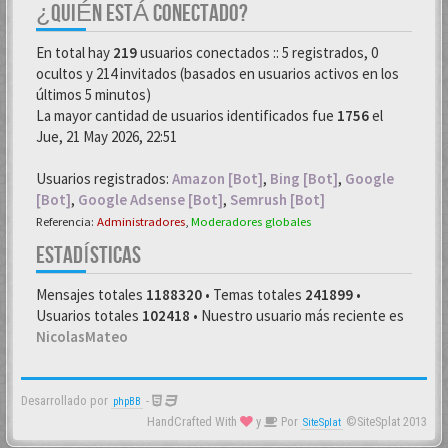
¿QUIÉN ESTÁ CONECTADO?
En total hay
219
usuarios conectados :: 5 registrados, 0
ocultos y 214 invitados (basados en usuarios activos en los
últimos 5 minutos)
La mayor cantidad de usuarios identificados fue
1756
el
Jue, 21 May 2026, 22:51
Usuarios registrados:
Amazon [Bot]
,
Bing [Bot]
,
Google
[Bot]
,
Google Adsense [Bot]
,
Semrush [Bot]
Referencia:
Administradores
,
Moderadores globales
ESTADÍSTICAS
Mensajes totales
1188320
• Temas totales
241899
•
Usuarios totales
102418
• Nuestro usuario más reciente es
NicolasMateo
Desarrollado por
-
phpBB
HandCrafted With
y
Por
©SiteSplat 2013
SiteSplat